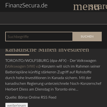
menu
sear
FinanzSecura.de
vor 4 Jahren
ROUNDUP: VW will für
Suchbegriffe
SUCHEN
Batterierohstoffsicherheit in
kanadische Minen investieren
TORONTO/WOLFSBURG (dpa-AFX) - Der Volkswagen
(
Volkswagen (VW) vz
)-Konzern will sich im Rahmen seiner
Batteriepläne künftig stärkeren Zugriff auf Rohstoffe
durch hohe Investitionen in Kanada sichern. Mit der
kanadischen Regierung unterzeichnete Noch-Konzernchef
Herbert Diess am Dienstag in Toronto eine...
Quelle: Börse Online RSS Feed
weiterlesen